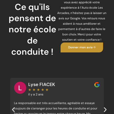
vous avez apprécié votre
Ce qu'ils
expérience à l’Auto école Les
Arcades, n’hésitez pas à laisser un
pensent de
avis sur Google. Vos retours nous
aident à nous améliorer et
notre école
permettent à d’autres de faire le
bon choix. Merci pour votre
de
soutien et votre confiance !
Donner mon avis
conduite !
Lyse FIACEK
★
★
★
★
★
il y a 2 ans
e
La responsable est très accueillante, agréable et essaye
Au
ant
toujours de s'arranger pour les heures de conduite et pour
au
limiter au maximum le temps entre chaque heure. Ma
no