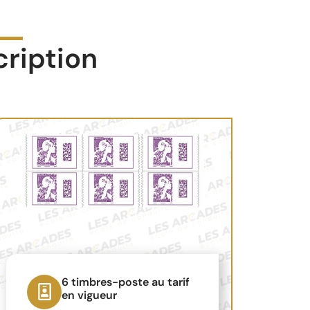
cription
6 timbres-poste au tarif
en vigueur