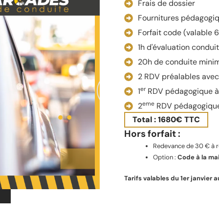
Frais de dossier
Fournitures pédagogi
Forfait code (valable 
1h d'évaluation condui
20h de conduite minim
2 RDV préalables ave
er
1
RDV pédagogique à
eme
2
RDV pédagogique
Total : 1680€ TTC
Hors forfait :
Redevance de 30 € à ré
Option :
Code à la ma
Tarifs valables du 1er janvier